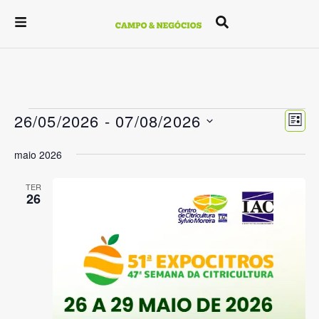
Na
Na
26/05/2026
 - 
07/08/2026
LIST
do
Selecione
de
a
maio 2026
vis
data.
vis
Ev
TER
26