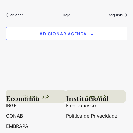
Eventos
Eventos
anterior
Hoje
seguinte
ADICIONAR AGENDA
Categorias
Conteúdo
Florestas
Hortifrúti
Eventos
Grãos
Links úteis
Economia
Institucional
IBGE
Fale conosco
CONAB
Política de Privacidade
EMBRAPA