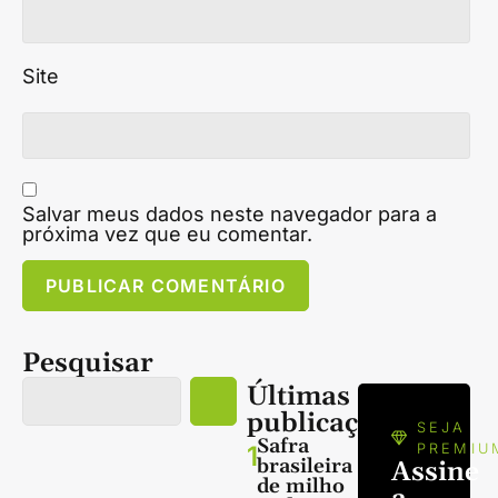
Site
Salvar meus dados neste navegador para a
próxima vez que eu comentar.
Pesquisar
Últimas
publicações
SEJA
Safra
1
PREMIU
brasileira
Assine
de milho