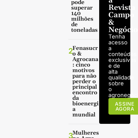
a
pode
Revista
superar
140
Campo
milhões
&
de
Negócio
toneladas
Tenha
acesso
Fenasucr
a
2
o &
conteúdos
Agrocana
exclusivos
: cinco
e de
motivos
alta
para não
qualidade
perder o
sobre
principal
o
encontro
agronegóci
da
bioenergi
ASSINE
a
AGORA
mundial
Mulheres
3