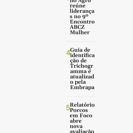
no Agro
reúne
liderança
s no 9º
Encontro
ABCZ
Mulher
Guia de
4
identifica
ção de
Trichogr
amma é
atualizad
o pela
Embrapa
Relatório
5
Porcos
em Foco
abre
nova
avaliação