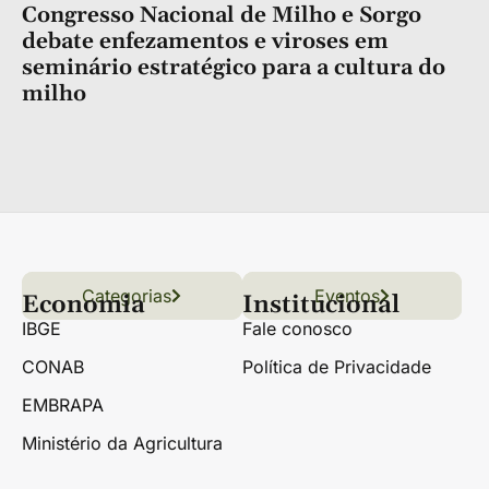
Congresso Nacional de Milho e Sorgo
debate enfezamentos e viroses em
seminário estratégico para a cultura do
milho
Categorias
Conteúdo
Florestas
Hortifrúti
Eventos
Grãos
Links úteis
Economia
Institucional
IBGE
Fale conosco
CONAB
Política de Privacidade
EMBRAPA
Ministério da Agricultura