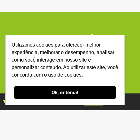
Utilizamos cookies para oferecer melhor
experiência, melhorar o desempenho, analisar
(34) 3231-2800
como você interage em nosso site e
R. Bernardino Fonseca, 88 - Gen. Osório -
Uberlândia - MG 38400-220
personalizar conteúdo. Ao utilizar este site, você
concorda com o uso de cookies.
ANUNCIE
ASSINE
Ok, entendi!
Assine as revistas Campo & Negócios
Assine já
Copyright © (1990 - 2026) Revista Campo & Negócios. Todos os
direitos reservados. É proibida a reprodução do conteúdo desta
página em qualquer meio de comunicação, eletrônico ou