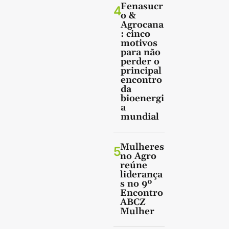
Fenasucr
4
o &
Agrocana
: cinco
motivos
para não
perder o
principal
encontro
da
bioenergi
a
mundial
Mulheres
5
no Agro
reúne
liderança
s no 9º
Encontro
ABCZ
Mulher