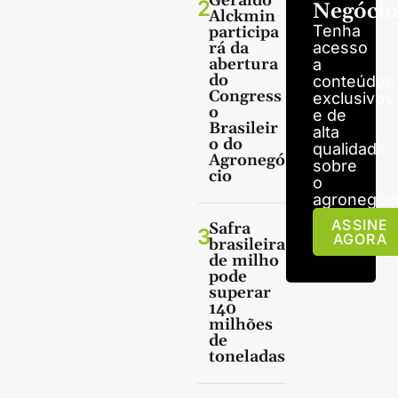
Geraldo
2
Negócio
Alckmin
Tenha
participa
rá da
acesso
abertura
a
do
conteúdos
Congress
exclusivos
o
e de
Brasileir
alta
o do
qualidade
Agronegó
sobre
cio
o
agronegóci
ASSINE
Safra
3
AGORA
brasileira
de milho
pode
superar
140
milhões
de
toneladas