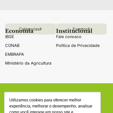
Categorias
Conteúdo
Florestas
Hortifrúti
Eventos
Grãos
Links úteis
Economia
Institucional
IBGE
Fale conosco
CONAB
Política de Privacidade
EMBRAPA
Ministério da Agricultura
Utilizamos cookies para oferecer melhor
experiência, melhorar o desempenho, analisar
como você interage em nosso site e