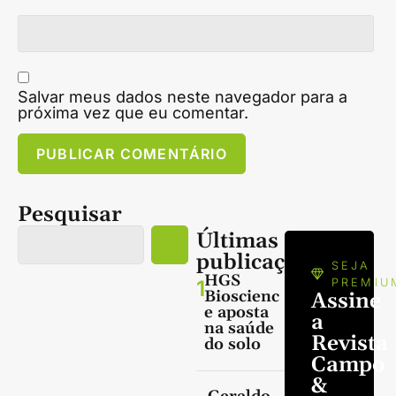
Salvar meus dados neste navegador para a
próxima vez que eu comentar.
Pesquisar
Últimas
publicações
SEJA
HGS
1
PREMIU
Bioscienc
Assine
e aposta
a
na saúde
Revista
do solo
Campo
&