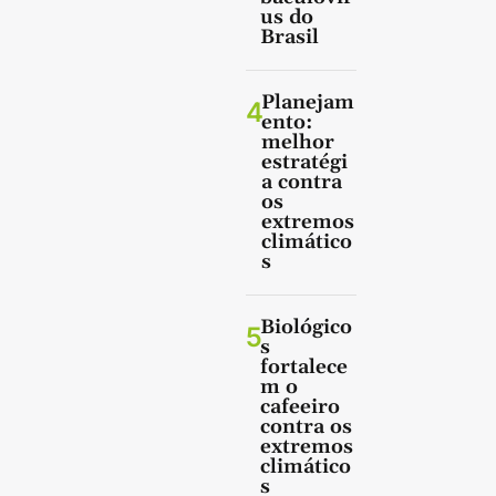
us do
Brasil
Planejam
4
ento:
melhor
estratégi
a contra
os
extremos
climático
s
Biológico
5
s
fortalece
m o
cafeeiro
contra os
extremos
climático
s