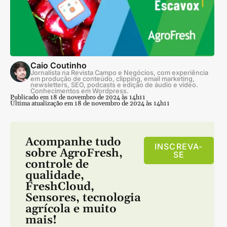
Caio Coutinho
Jornalista na Revista Campo e Negócios, com experiência
em produção de conteúdo, clipping, email marketing,
newsletters, SEO, podcasts e edição de áudio e vídeo.
Conhecimentos em Wordpress.
Publicado em 18 de novembro de 2024 às 14h11
Última atualização em 18 de novembro de 2024 às 14h11
Acompanhe tudo
INSCREVA-
sobre
AgroFresh
,
SE
controle de
qualidade
,
FreshCloud
,
Sensores
,
tecnologia
agrícola
e muito
mais!