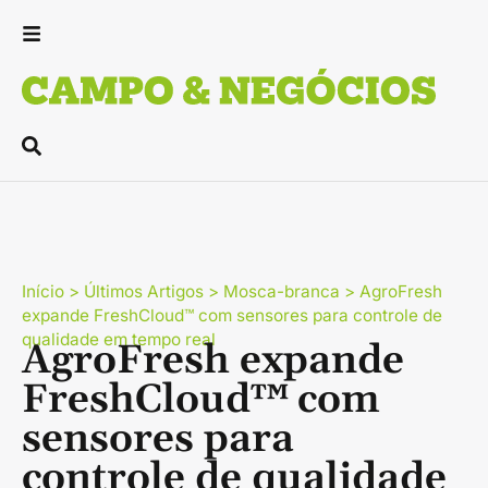
Início
>
Últimos Artigos
>
Mosca-branca
>
AgroFresh
expande FreshCloud™ com sensores para controle de
qualidade em tempo real
AgroFresh expande
FreshCloud™ com
sensores para
controle de qualidade