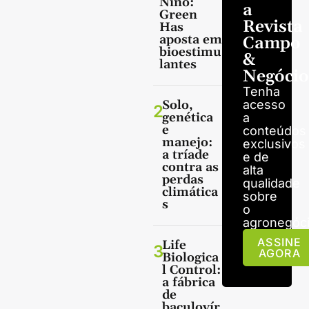
Niño:
a
Green
Revista
Has
aposta em
Campo
bioestimu
&
lantes
Negócio
Tenha
Solo,
acesso
2
genética
a
e
conteúdos
manejo:
exclusivos
a tríade
e de
contra as
alta
perdas
qualidade
climática
sobre
s
o
agronegóci
ASSINE
Life
3
AGORA
Biologica
l Control:
a fábrica
de
baculovír