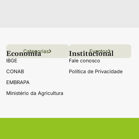
Categorias
Conteúdo
Florestas
Hortifrúti
Eventos
Grãos
Links úteis
Economia
Institucional
IBGE
Fale conosco
CONAB
Política de Privacidade
EMBRAPA
Ministério da Agricultura