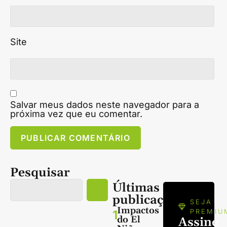
Site
Salvar meus dados neste navegador para a
próxima vez que eu comentar.
Pesquisar
Últimas
publicações
SEJA
Impactos
1
PREMIU
do El
Assine