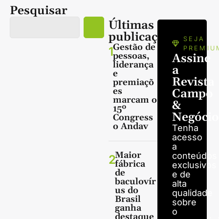
Pesquisar
Últimas
publicações
SEJA
Gestão de
1
PREMIU
pessoas,
Assine
liderança
a
e
Revista
premiaçõ
es
Campo
marcam o
&
15º
Negócio
Congress
o Andav
Tenha
acesso
a
Maior
conteúdos
2
fábrica
exclusivos
de
e de
baculovír
alta
us do
qualidade
Brasil
sobre
ganha
o
destaque