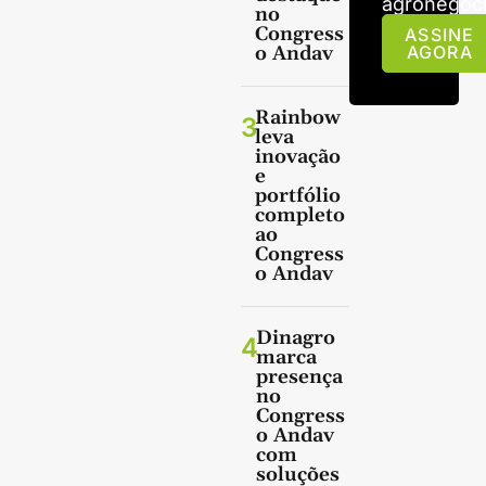
agronegóci
no
Congress
ASSINE
o Andav
AGORA
Rainbow
3
leva
inovação
e
portfólio
completo
ao
Congress
o Andav
Dinagro
4
marca
presença
no
Congress
o Andav
com
soluções