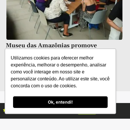
Museu das Amazônias promove
programação cultural gratuita em
Utilizamos cookies para oferecer melhor
agosto
experiência, melhorar o desempenho, analisar
como você interage em nosso site e
personalizar conteúdo. Ao utilizar este site, você
concorda com o uso de cookies.
Ok, entendi!
Assine as revistas Campo & Negócios
Assine já
Categorias
Conteúdo
Florestas
Hortifrúti
Eventos
Grãos
Links úteis
Economia
Institucional
IBGE
Fale conosco